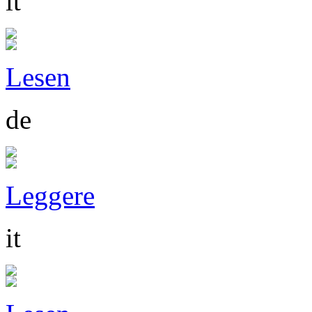
it
Lesen
de
Leggere
it