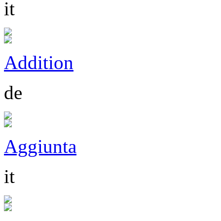
it
Addition
de
Aggiunta
it