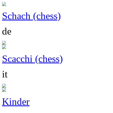
Schach (chess)
de
Scacchi (chess)
it
Kinder