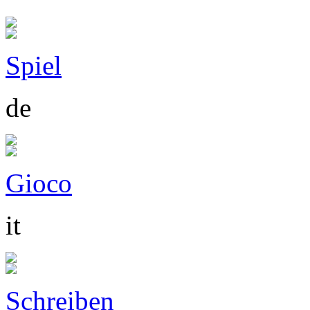
Spiel
de
Gioco
it
Schreiben