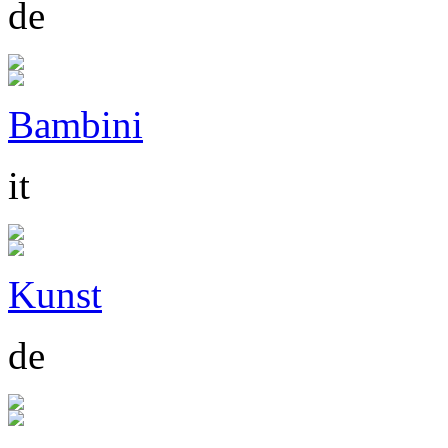
de
Bambini
it
Kunst
de