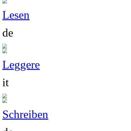
Lesen
de
Leggere
it
Schreiben