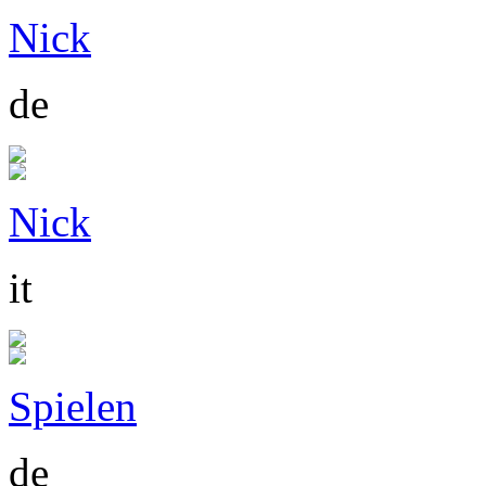
Nick
de
Nick
it
Spielen
de