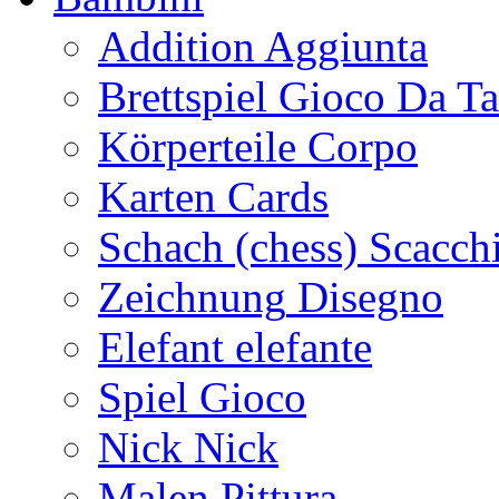
Addition
Aggiunta
Brettspiel
Gioco Da Ta
Körperteile
Corpo
Karten
Cards
Schach (chess)
Scacchi
Zeichnung
Disegno
Elefant
elefante
Spiel
Gioco
Nick
Nick
Malen
Pittura