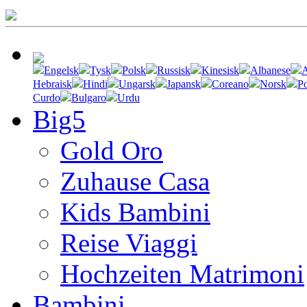
Engelsk
Tysk
Polsk
Russisk
Kinesisk
Albanese
A
Hebraisk
Hindi
Ungarsk
Japansk
Coreano
Norsk
Po
Curdo
Bulgaro
Urdu
Big5
Gold
Oro
Zuhause
Casa
Kids
Bambini
Reise
Viaggi
Hochzeiten
Matrimoni
Bambini