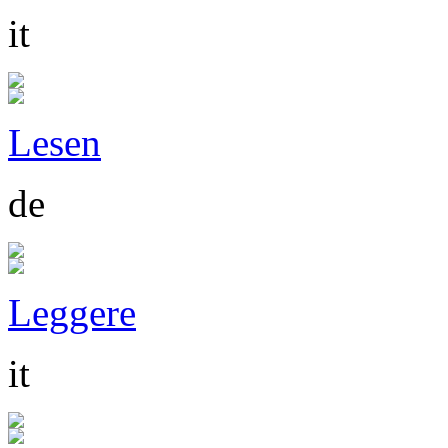
it
Lesen
de
Leggere
it