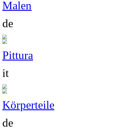
Malen
de
Pittura
it
Körperteile
de