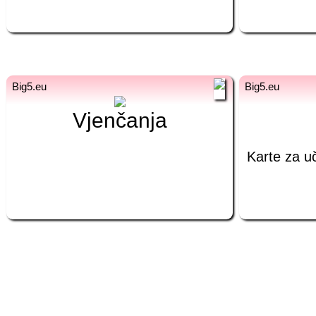
bg
bs
bg
Vjenčanja
Сватби
Карти 
Karte za u