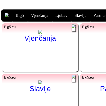
Big5
Vjenčanja
Ljubav
Slavlje
Partner
bg
bs
bg
Vjenčanja
Сватби
bg
bs
bg
празнуване
Slavlje
P