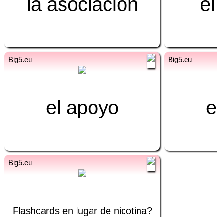
la asociación
شراکت
el
ur
es
ur
el apoyo
حمایت
e
ur
es
Flashcards en lugar de nicotina?
نیکوٹین کی بجائے لرننگ کارڈ؟