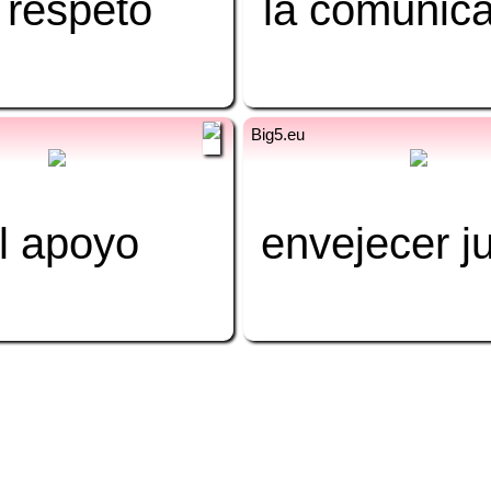
 respeto
عزت
la comunic
رابطہ
es
ur
ھے بوڑھے
l apoyo
حمایت
envejecer j
ہونا