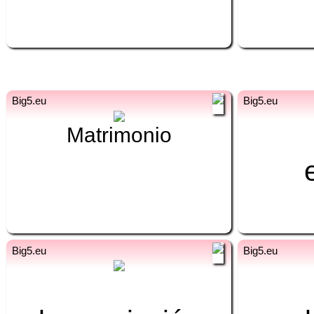
ur
es
ur
Matrimonio
شادی
ur
es
ur