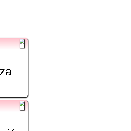
es
nza
es