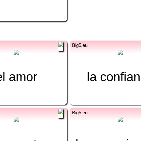
es
ur
el amor
محبت
la confia
اعتماد
es
ur