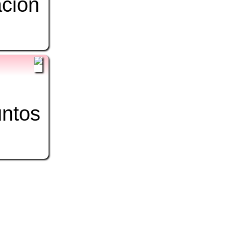
ación
es
اکٹ
untos