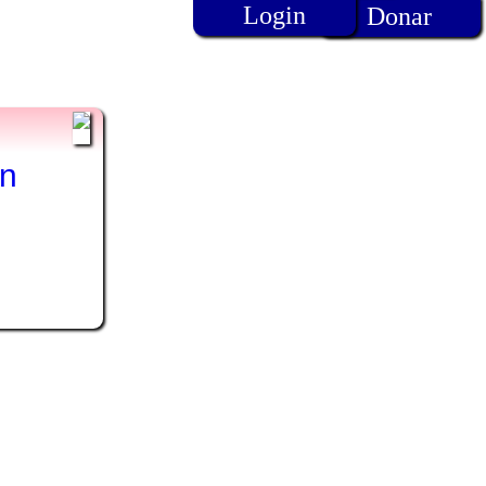
Login
Donar
es
ón