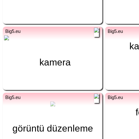
valokuva
fi
tr
fi
ka
kamera
kamera
fi
tr
fi
kuvan muokkaus
v
görüntü düzenleme