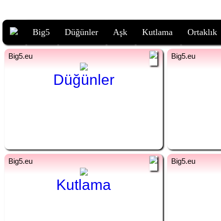
Big5
Düğünler
Aşk
Kutlama
Ortaklık
fi
tr
fi
Düğünler
Häät
fi
tr
fi
Kutlama
Juhla
Ku